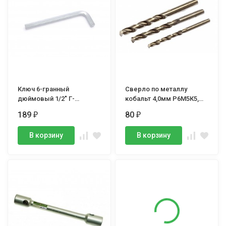
Ключ 6-гранный
Сверло по металлу
дюймовый 1/2" Г-
кобальт 4,0мм Р6М5К5,
образный, Дело Техники
Дело Техники
189
80
₽
₽
В корзину
В корзину