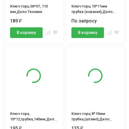
Ключ торц 06*07, 110
Ключ торц 10*11мм
мм,Дело Техники
трубка (кованая),Дело
Техники
189
По запросу
₽
В корзину
В корзину
Ключ торц
Ключ торц 8*10мм
10*12,трубка,140мм,Дело
трубка,(штамп),Дело
Техники
Техники
195
135
₽
₽