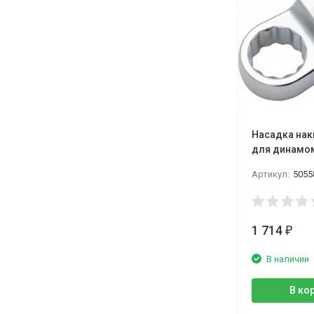
Насадка нак
для динамом
посадочн. р
Артикул:
5055
1 714
₽
В наличии
В ко