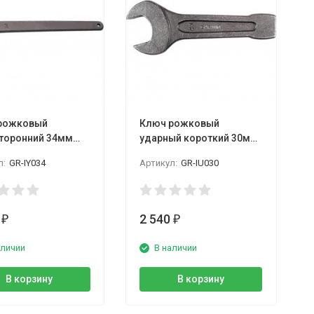
рожковый
Ключ рожковый
торонний 34мм
ударный короткий 30мм
N
GARWIN
л:
GR-IY034
Артикул:
GR-IU030
6
2 540
₽
₽
аличии
В наличии
В корзину
В корзину