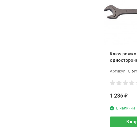
Ключ рожко
односторон
GARWIN
Артикул:
GR-I
1 236
₽
В наличии
В ко