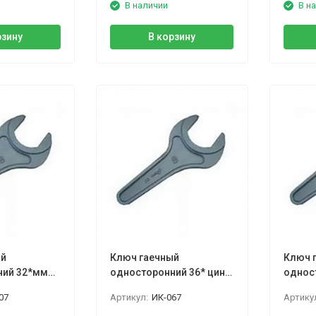
В наличии
В н
рзину
В корзину
ый
Ключ гаечный
Ключ 
ний 32*мм
односторонний 36* цинк,
однос
амышин
КГО Камышин
цинк,
07
Артикул:
ИК-067
Артику