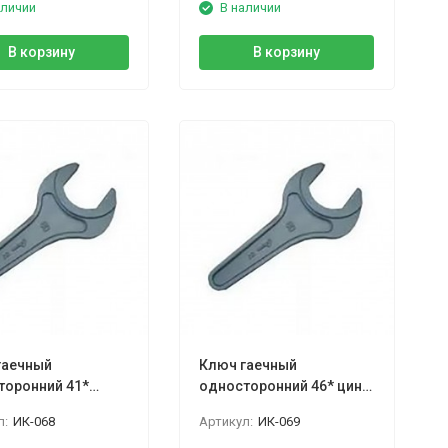
аличии
В наличии
В корзину
В корзину
гаечный
Ключ гаечный
торонний 41*
односторонний 46* цинк,
КГО Камышин
КГО Камышин
л:
ИК-068
Артикул:
ИК-069