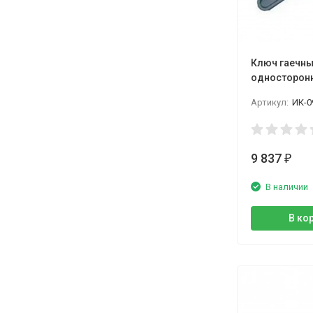
Ключ гаечн
односторонн
КГО Камыши
Артикул:
ИК-0
9 837
₽
В наличии
В ко