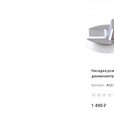
Насадка рож
динамометр
посадочн. ра
Артикул:
AQC-
LICOTA
1 490
₽