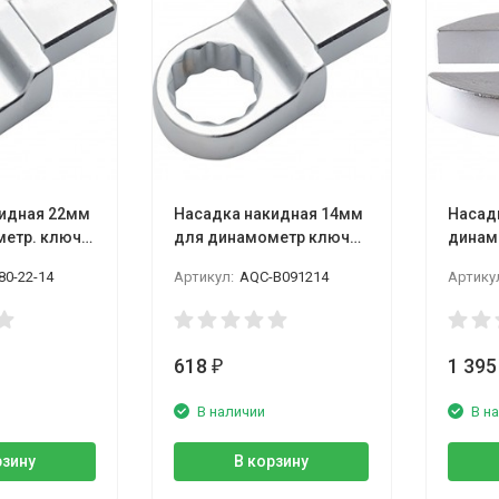
идная 22мм
Насадка накидная 14мм
Насад
етр. ключа,
для динамометр ключа,
динам
азмер 14*18
посадочн. размер 9*12,
посадо
80-22-14
Артикул:
AQC-B091214
Артику
LICOTA
LICOTA
618
1 39
₽
В наличии
В н
рзину
В корзину