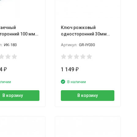
гаечный
Ключ рожковый
торонний 100 мм
односторонний 30мм
КГО
GARWIN
л:
ИК-183
Артикул:
GR-IY030
44
1 149
₽
₽
аличии
В наличии
В корзину
В корзину