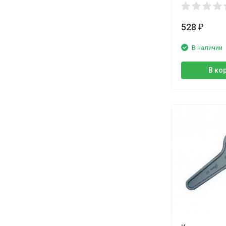
528
₽
В наличии
В ко