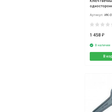
Ключ гаечн
односторонн
КГО Камыши
Артикул:
ИК-0
1 458
₽
В наличии
В ко