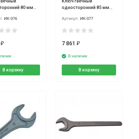
гаечный
Ключ гаечный
торонний 80 мм
односторонний 85 мм
КГО
цинк КГО
л:
ИК-076
Артикул:
ИК-077
9
7 861
₽
₽
аличии
В наличии
В корзину
В корзину