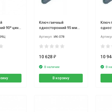
ый
Ключ гаечный
Ключ 
ий 90* цинк,
односторонний 95 мм
однос
н
цинк КГО
цинк 
99Ц
Артикул:
ИК-078
Артику
10 628
10 9
₽
В наличии
В н
рзину
В корзину