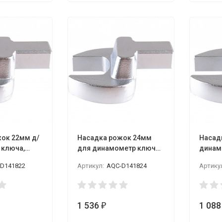
ок 22мм д/
Насадка рожок 24мм
Насад
 ключа,
для динамометр ключа,
динам
змер 14*18,
посад. р-р 14*18, LICOTA
посадо
D141822
Артикул:
AQC-D141824
Артику
LICOTA
1 536
1 08
₽