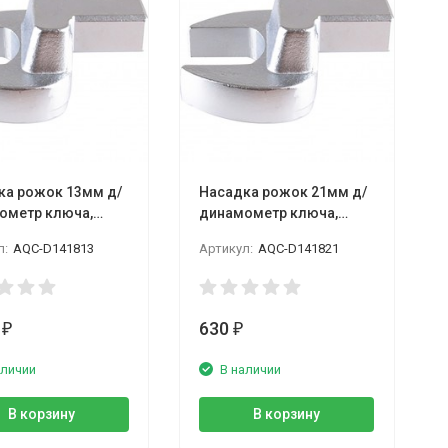
ка рожок 13мм д/
Насадка рожок 21мм д/
ометр ключа,
динамометр ключа,
чн. размер 14*18,
посадочн. размер 14*18,
л:
AQC-D141813
Артикул:
AQC-D141821
LICOTA
5
630
₽
₽
аличии
В наличии
В корзину
В корзину