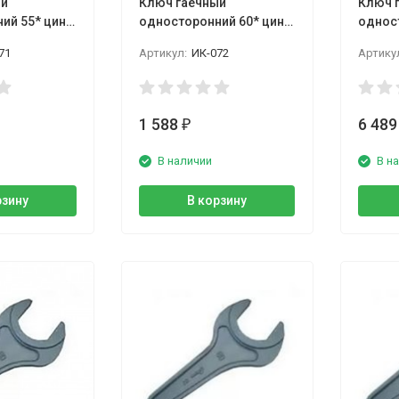
ый
Ключ гаечный
Ключ 
ий 55* цинк,
односторонний 60* цинк,
однос
н
КГО Камышин
цинк 
71
Артикул:
ИК-072
Артику
1 588
6 48
₽
В наличии
В н
рзину
В корзину