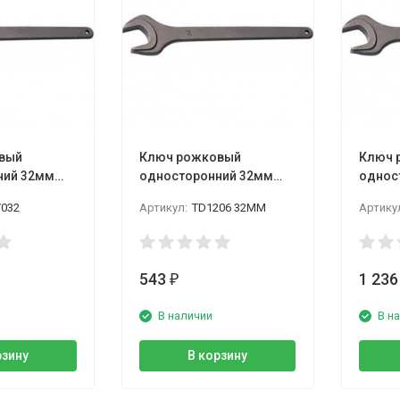
вый
Ключ рожковый
Ключ 
ний 32мм
односторонний 32мм
однос
LICOTA
GARWI
Y032
Артикул:
TD1206 32ММ
Артику
543
1 23
₽
В наличии
В н
рзину
В корзину