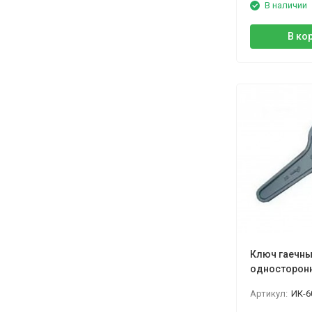
В наличии
В ко
Ключ гаечн
односторон
цинк, КГО К
Артикул:
ИК-6