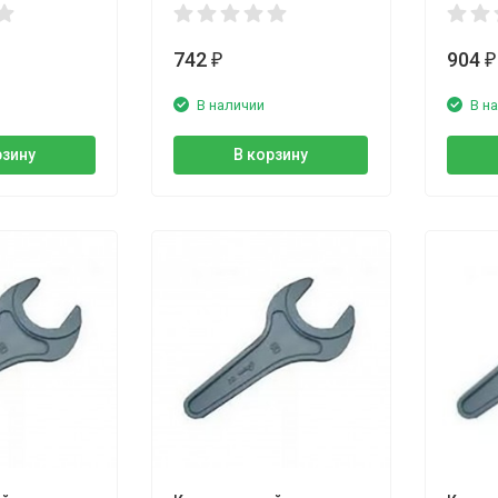
742
904
₽
₽
В наличии
В н
рзину
В корзину