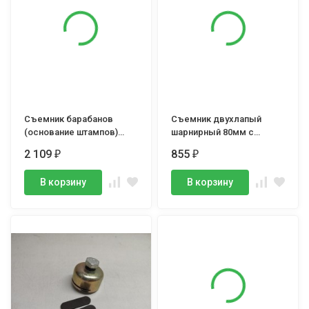
Съемник барабанов
Съемник двухлапый
(основание штампов)
шарнирный 80мм с
лапа изогнутая
фиксаторами
2 109
855
₽
₽
В корзину
В корзину