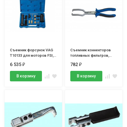
Съемник форсунок VAG
Съемник коннекторов
T10133 для моторов FSI,
топливных фильтров,
VERTUL
Vertul
6 535
782
₽
₽
В корзину
В корзину