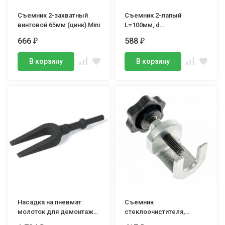
Съемник 2-захватный
Съемник 2-лапый
винтовой 65мм (цинк) Mini
L=100мм, d
захвата=90мм,
666
588
₽
₽
усиленный, стяжной, TLT
В корзину
В корзину
Насадка на пневмат.
Съемник
молоток для демонтажа
стеклоочистителя,
шаровых опор 180 мм,
VERTUL