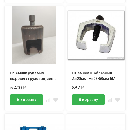
Съемник рулевых-
Съемник П-образный
шаровых грузовой, зев
А=28мм, Н=28-50мм БМ
45мм
5 400
887
₽
₽
В корзину
В корзину