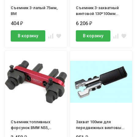
Съемник 3-лапый 75мм,
Съемник 3-захватный
BM
винтовой 130*100мм
передвижной
404
6 206
₽
₽
В корзину
В корзину
Съемник топливных
Захват 100мм для
форсунок BMW N55,
передвижных винтовых
OEM:130270, LICOTA
съемников сборный