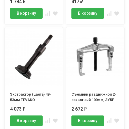
1 784
417
₽
₽
23мм, LICOTA
В корзину
В корзину
Экстрактор (цанга) 49-
Съемник раздвижной 2-
53мм TEVAKO
захватный 100мм, ЗУБР
4 073
2 672
₽
₽
В корзину
В корзину