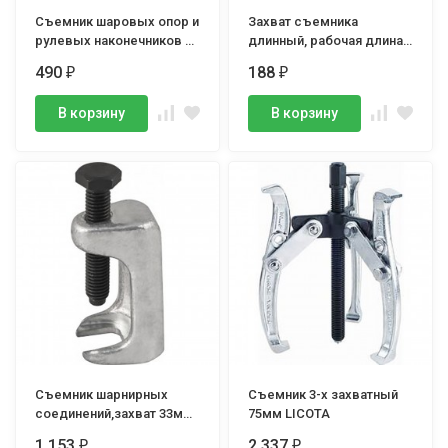
Съемник шаровых опор и
Захват съемника
рулевых наконечников 08
длинный, рабочая длина
(подкова), болт
125мм
490
188
₽
₽
dмм=15мм.
В корзину
В корзину
Съемник шарнирных
Съемник 3-х захватный
соединений,захват 33мм,
75мм LICOTA
паз 19мм, THORVIK
1 153
2 337
₽
₽