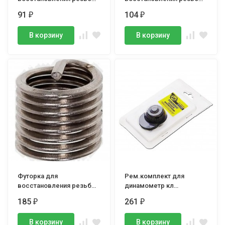
М 6, LICOTA
М 8, LICOTA
91
104
₽
₽
В корзину
В корзину
Футорка для
Рем.комплект для
восстановления резьбы
динамометр кл
М12, LICOTA
971821,-35,BM
185
261
₽
₽
В корзину
В корзину