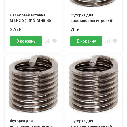
Резьбовая вставка
Футорка для
М14*2,0 (1.5*D, DIN8140,
восстановления резьбы
6H, тип S), VOLKEL, (шт.)
М 5, LICOTA
376
76
₽
₽
В корзину
В корзину
Футорка для
Футорка для
восстановления резьбы
восстановления резьбы