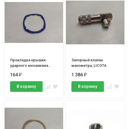
Прокладка крышки
Запорный клапан
ударного механизма
манометра, LICOTA
гайковерта PAW-04048
164
1 386
₽
₽
В корзину
В корзину