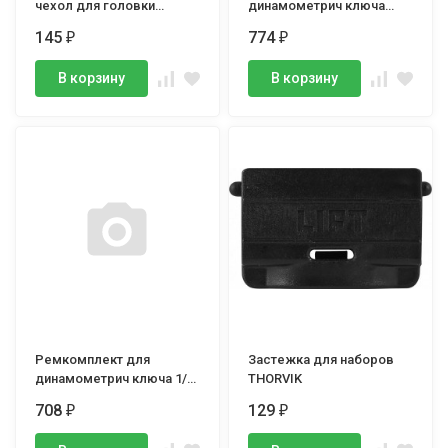
чехол для головки
динамометрич ключа
ANS4021L, LICOTA
1/2", 28-210Нм, GARWIN
145
774
₽
₽
В корзину
В корзину
Ремкомплект для
Застежка для наборов
динамометрич ключа 1/2"
THORVIK
50-350Нм, GARWIN
708
129
₽
₽