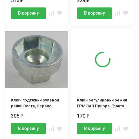
515
224
₽
₽
В корзину
В корзину
Ключ подтяжки рулевой
Ключ регулировки ремня
рейки Веста, Сервис
ГРМ ВАЗ Приора, Гранта
Ключ
2116-21126
306
170
₽
₽
В корзину
В корзину