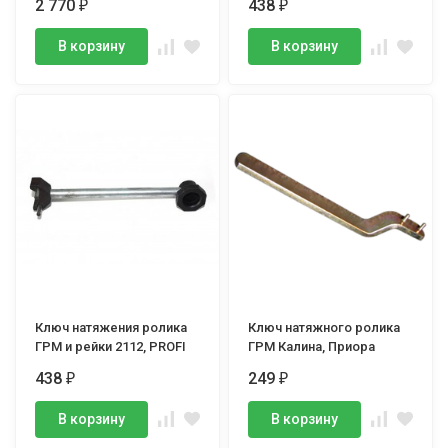
2 770
438
₽
₽
В корзину
В корзину
Ключ натяжения ролика
Ключ натяжного ролика
ГРМ и рейки 2112, PROFI
ГРМ Калина, Приора
438
249
₽
₽
В корзину
В корзину