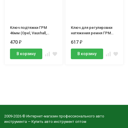
Ключ подтяжки ГРМ
Ключ для регулировки
46мм (Opel, Vauxhall,
натяжения ремня ГРМ
Chevrolet, Daewoo)
VAG, OEM-2587 / V159
470
617
₽
₽
RockFORCE
В корзину
В корзину
2009-2026 © Интернет-магазин профессионального авто
инструмента — Купить авто инструмент оптом