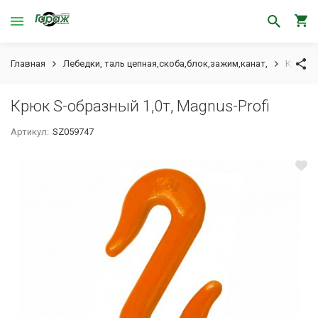
Главная
Лебедки, таль цепная,скоба,блок,зажим,канат,
Крюк S-
Крюк S-образный 1,0т, Magnus-Profi
Артикул:
SZ059747