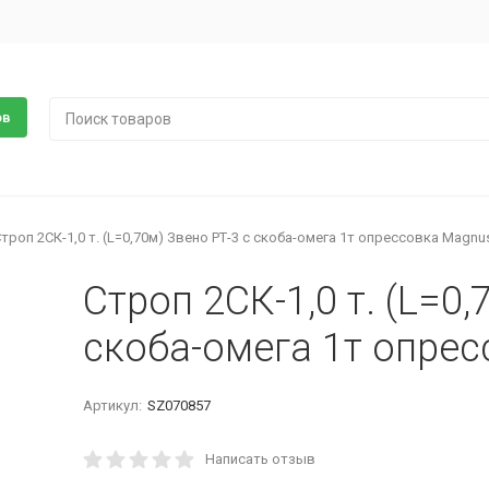
ов
троп 2СК-1,0 т. (L=0,70м) Звено РТ-3 с скоба-омега 1т опрессовка Magnus
Строп 2СК-1,0 т. (L=0,
скоба-омега 1т опрес
Артикул:
SZ070857
Написать отзыв