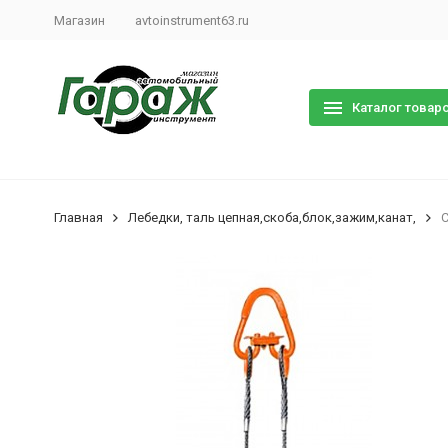
Магазин
avtoinstrument63.ru
Каталог товар
Главная
Лебедки, таль цепная,скоба,блок,зажим,канат,
С