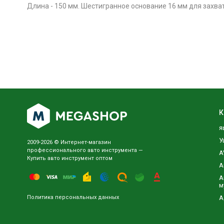
Длина - 150 мм. Шестигранное основание 16 мм для захва
К
я
У
2009-2026 © Интернет-магазин
профессионального авто инструмента —
A
Купить авто инструмент оптом
А
А
м
Политика персональных данных
А