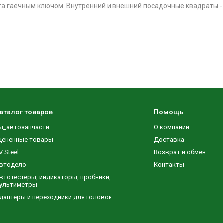
та гаечным ключом. Внутренний и внешний посадочные квадраты - 
аталог товаров
Помощь
ы_автозапчасти
О компании
цененные товары
Доставка
V Steel
Возврат и обмен
втодело
Контакты
втотестеры, индикаторы, пробники,
ультиметры
даптеры и переходники для головок