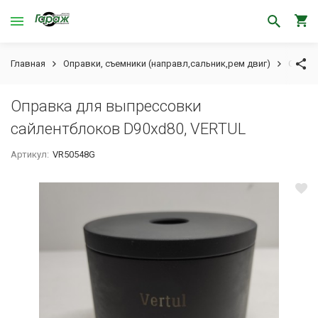
Главная
Оправки, съемники (направл,сальник,рем двиг)
Оправк
Оправка для выпрессовки
сайлентблоков D90xd80, VERTUL
Артикул:
VR50548G