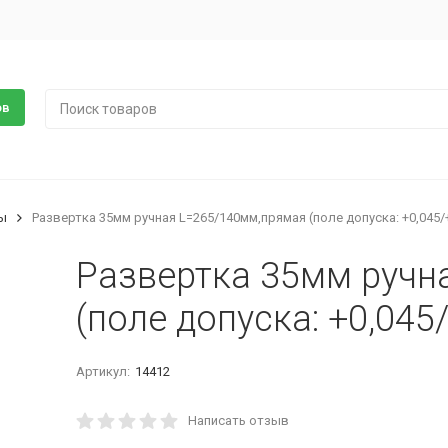
ов
ы
Развертка 35мм ручная L=265/140мм,прямая (поле допуска: +0,045/
Развертка 35мм ручн
(поле допуска: +0,045
Артикул:
14412
Написать отзыв