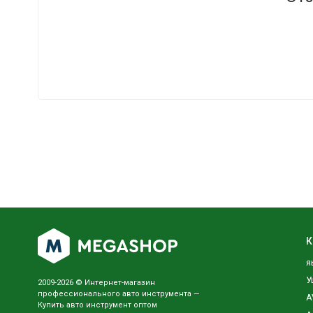
К
я
У
2009-2026 © Интернет-магазин
профессионального авто инструмента —
A
Купить авто инструмент оптом