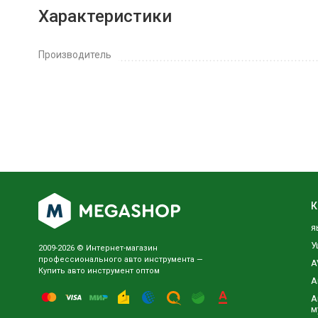
Характеристики
Производитель
К
я
У
2009-2026 © Интернет-магазин
профессионального авто инструмента —
A
Купить авто инструмент оптом
А
А
м