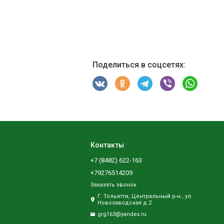
Поделиться в соцсетях:
Контакты
+7 (8482) 622-163
+79276514209
Заказать звонок
Г. Тольятти, Центральный р-н., ул.
Новозаводская д.2
grg163@yandex.ru